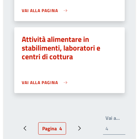
VAI ALLA PAGINA
Attività alimentare in
stabilimenti, laboratori e
centri di cottura
VAI ALLA PAGINA
Write th
Vai a…
Pagina
4
Pagina precedente
Pagina attuale
Prossima pagina