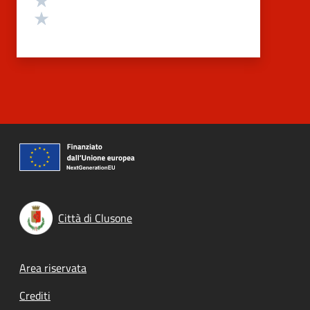
Valuta 1 stelle su 5
Città di Clusone
Footer menu
Area riservata
Crediti