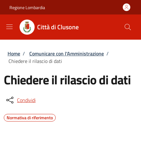
Salta al contenuto principale
Skip to footer content
Regione Lombardia
Città di Clusone
Briciole di pane
Home
/
Comunicare con l'Amministrazione
/
Chiedere il rilascio di dati
Chiedere il rilascio di dati
Condividi
Normativa di riferimento