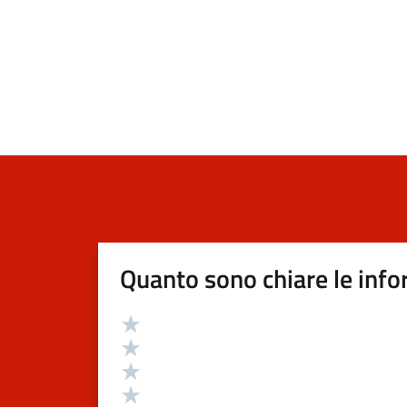
Quanto sono chiare le info
Valutazione
Valuta 5 stelle su 5
Valuta 4 stelle su 5
Valuta 3 stelle su 5
Valuta 2 stelle su 5