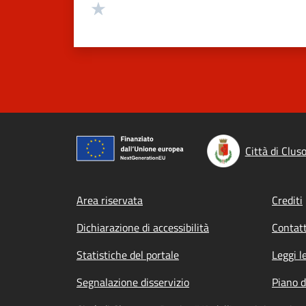
Valuta 1 stelle su 5
Città di Clus
Footer menu
Area riservata
Crediti
Dichiarazione di accessibilità
Contatt
Statistiche del portale
Leggi l
Segnalazione disservizio
Piano d