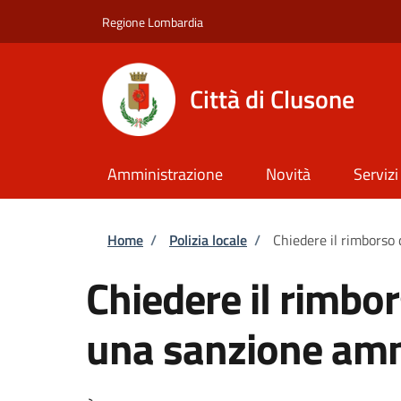
Salta al contenuto principale
Skip to footer content
Regione Lombardia
Città di Clusone
Amministrazione
Novità
Servizi
Briciole di pane
Home
/
Polizia locale
/
Chiedere il rimborso
Chiedere il rimbo
una sanzione amm