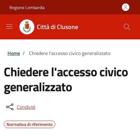
Salta al contenuto principale
Skip to footer content
Regione Lombardia
Città di Clusone
Briciole di pane
Home
/
Chiedere l'accesso civico generalizzato
Chiedere l'accesso civico
generalizzato
Condividi
Normativa di riferimento