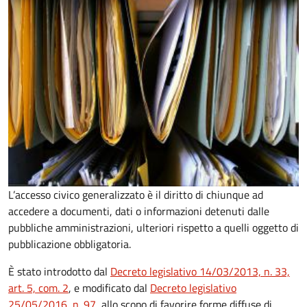
L’accesso civico generalizzato è il diritto di chiunque ad
accedere a documenti, dati o informazioni detenuti dalle
pubbliche amministrazioni, ulteriori rispetto a quelli oggetto di
pubblicazione obbligatoria.
È stato introdotto dal
Decreto legislativo 14/03/2013, n. 33,
art. 5, com. 2
, e modificato dal
Decreto legislativo
25/05/2016, n. 97
, allo scopo di favorire forme diffuse di