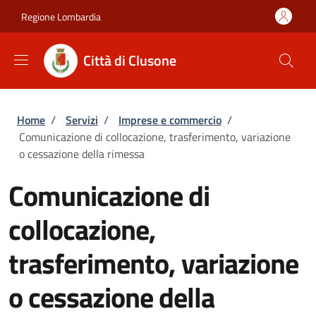
Salta al contenuto principale
Skip to footer content
Regione Lombardia
Città di Clusone
Briciole di pane
Home
/
Servizi
/
Imprese e commercio
/
Comunicazione di collocazione, trasferimento, variazione
o cessazione della rimessa
Comunicazione di
collocazione,
trasferimento, variazione
o cessazione della