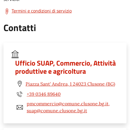
Termini e condizioni di servizio
Contatti
Ufficio SUAP, Commercio, Attività
produttive e agricoltura
Piazza Sant' Andrea, 1 24023 Clusone (BG)
+39 0346 89640
pmcommercio@comune.clusone.bg.it,
suap@comune.clusone.bg.it