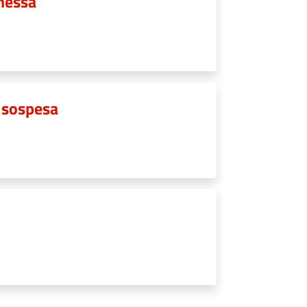
imessa
à sospesa