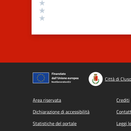
Valuta 3 stelle su 5
Valuta 2 stelle su 5
Valuta 1 stelle su 5
Città di Clus
Footer menu
Area riservata
Crediti
Dichiarazione di accessibilità
Contatt
Statistiche del portale
Leggi l