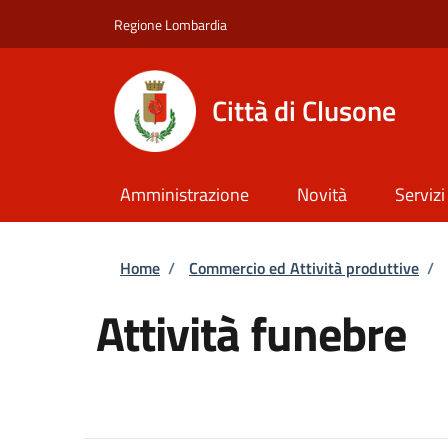
Salta al contenuto principale
Skip to footer content
Regione Lombardia
Città di Clusone
Amministrazione
Novità
Servizi
Briciole di pane
Home
/
Commercio ed Attività produttive
/
Attività funebre