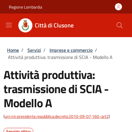
Salta al contenuto principale
Skip to footer content
Regione Lombardia
Città di Clusone
Briciole di pane
Home
/
Servizi
/
Imprese e commercio
/
Attività produttiva: trasmissione di SCIA - Modello A
Attività produttiva:
trasmissione di SCIA -
Modello A
(
urn:nir:presidente.repubblica:decreto:2010-09-07;160~art2
)
Servizio attivo