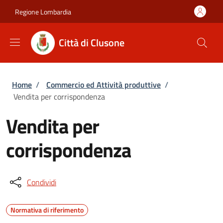
Salta al contenuto principale
Skip to footer content
Regione Lombardia
Città di Clusone
Briciole di pane
Home
/
Commercio ed Attività produttive
/
Vendita per corrispondenza
Vendita per
corrispondenza
Condividi
Normativa di riferimento