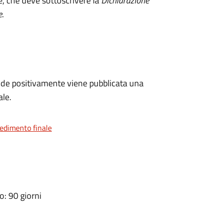
e, che deve sottoscrivere la
Dichiarazione
e
.
de positivamente viene pubblicata una
ale.
vedimento finale
: 90 giorni