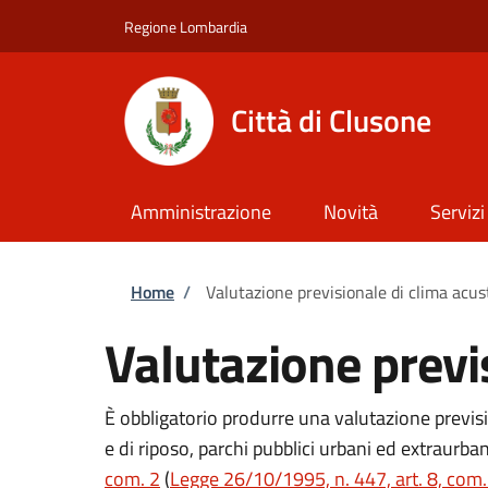
Salta al contenuto principale
Skip to footer content
Regione Lombardia
Città di Clusone
Amministrazione
Novità
Servizi
Briciole di pane
Home
/
Valutazione previsionale di clima acus
Valutazione previ
È obbligatorio produrre una valutazione previsio
e di riposo, parchi pubblici urbani ed extraurba
com. 2
(
Legge 26/10/1995, n. 447, art. 8, com.