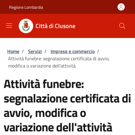
Salta al contenuto principale
Skip to footer content
Regione Lombardia
Città di Clusone
Briciole di pane
Home
/
Servizi
/
Imprese e commercio
/
Attività funebre: segnalazione certificata di avvio,
modifica o variazione dell'attività
Attività funebre:
segnalazione certificata di
avvio, modifica o
variazione dell'attività