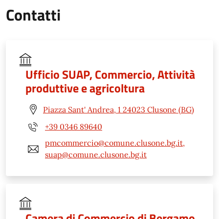
Contatti
Ufficio SUAP, Commercio, Attività
produttive e agricoltura
Piazza Sant' Andrea, 1 24023 Clusone (BG)
+39 0346 89640
pmcommercio@comune.clusone.bg.it,
suap@comune.clusone.bg.it
Camera di Commercio di Bergamo