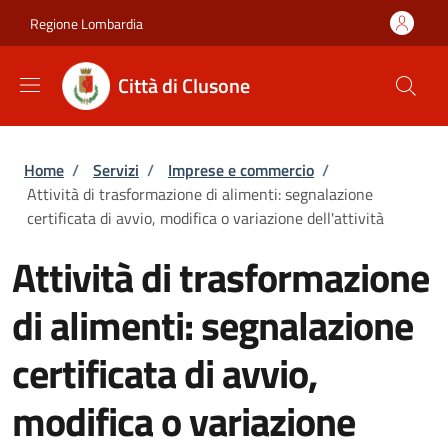
Salta al contenuto principale
Skip to footer content
Regione Lombardia
Città di Clusone
Briciole di pane
Home
/
Servizi
/
Imprese e commercio
/
Attività di trasformazione di alimenti: segnalazione
certificata di avvio, modifica o variazione dell'attività
Attività di trasformazione
di alimenti: segnalazione
certificata di avvio,
modifica o variazione