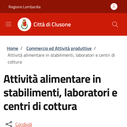
Salta al contenuto principale
Skip to footer content
Regione Lombardia
Città di Clusone
Briciole di pane
Home
/
Commercio ed Attività produttive
/
Attività alimentare in stabilimenti, laboratori e centri di
cottura
Attività alimentare in
stabilimenti, laboratori e
centri di cottura
Condividi