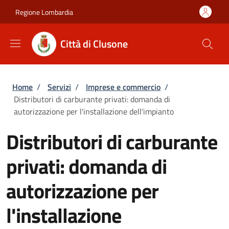
Salta al contenuto principale
Skip to footer content
Regione Lombardia
Città di Clusone
Briciole di pane
Home
/
Servizi
/
Imprese e commercio
/
Distributori di carburante privati: domanda di
autorizzazione per l'installazione dell'impianto
Distributori di carburante
privati: domanda di
autorizzazione per
l'installazione