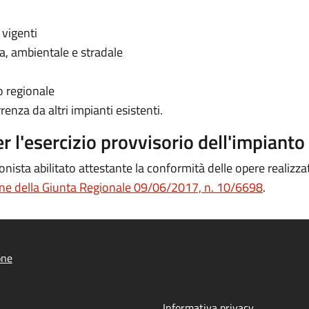
 vigenti
ria, ambientale e stradale
o regionale
renza da altri impianti esistenti.
 l'esercizio provvisorio dell'impianto
onista abilitato
attestante la conformità delle opere realizza
one della Giunta Regionale 09/06/2017, n. 10/6698
.
one
Informativa privacy