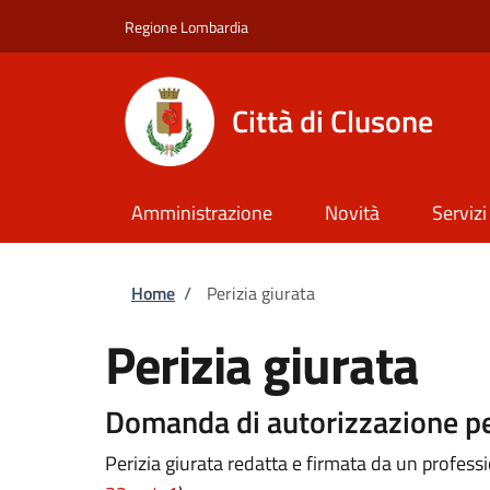
Salta al contenuto principale
Skip to footer content
Regione Lombardia
Città di Clusone
Amministrazione
Novità
Servizi
Briciole di pane
Home
/
Perizia giurata
Perizia giurata
Domanda di autorizzazione per
Perizia giurata redatta e firmata da un professi