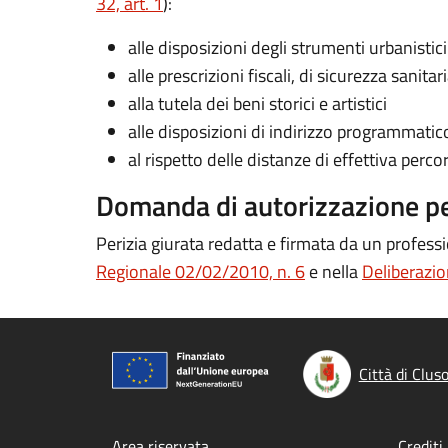
32, art. 1
):
alle disposizioni degli strumenti urbanistici
alle prescrizioni fiscali, di sicurezza sanita
alla tutela dei beni storici e artistici
alle disposizioni di indirizzo programmatic
al rispetto delle distanze di effettiva percor
Domanda di autorizzazione per
Perizia giurata redatta e firmata da un professi
Regionale 02/02/2010, n. 6
e nella
Deliberazi
Città di Clus
Area riservata
Crediti