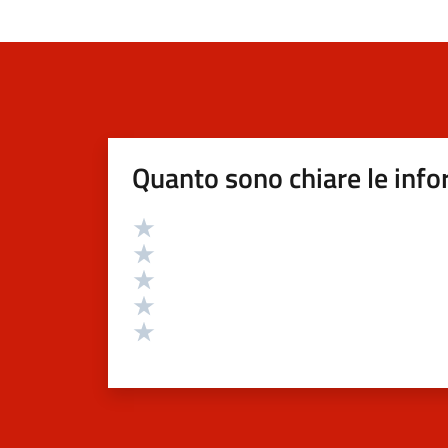
Quanto sono chiare le info
Valutazione
Valuta 5 stelle su 5
Valuta 4 stelle su 5
Valuta 3 stelle su 5
Valuta 2 stelle su 5
Valuta 1 stelle su 5