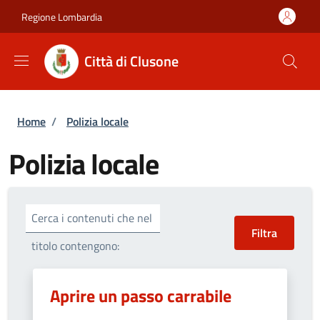
Salta al contenuto principale
Skip to footer content
Regione Lombardia
Città di Clusone
Briciole di pane
Home
/
Polizia locale
Polizia locale
Cerca i contenuti che nel
titolo contengono:
Aprire un passo carrabile