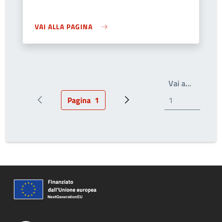
VAI ALLA PAGINA
Write th
Vai a…
Pagina
1
Pagina precedente
Pagina attuale
Prossima pagina