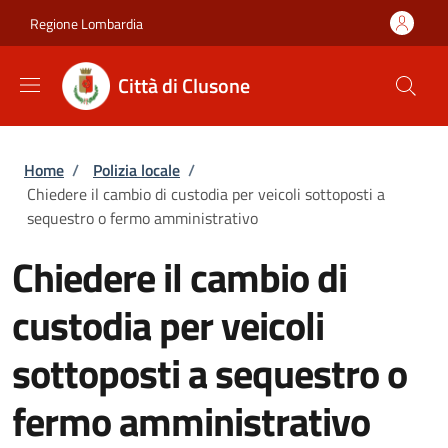
Salta al contenuto principale
Skip to footer content
Regione Lombardia
Città di Clusone
Briciole di pane
Home
/
Polizia locale
/
Chiedere il cambio di custodia per veicoli sottoposti a
sequestro o fermo amministrativo
Chiedere il cambio di
custodia per veicoli
sottoposti a sequestro o
fermo amministrativo