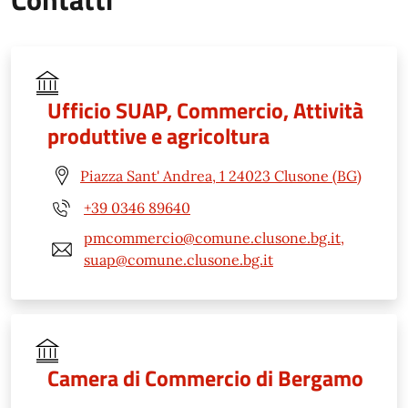
Ufficio SUAP, Commercio, Attività
produttive e agricoltura
Piazza Sant' Andrea, 1 24023 Clusone (BG)
+39 0346 89640
pmcommercio@comune.clusone.bg.it,
suap@comune.clusone.bg.it
Camera di Commercio di Bergamo