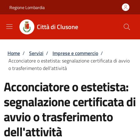
Salta al contenuto principale
Skip to footer content
Regione Lombardia
Città di Clusone
Briciole di pane
Home
/
Servizi
/
Imprese e commercio
/
Acconciatore o estetista: segnalazione certificata di avvio
o trasferimento dell'attività
Acconciatore o estetista:
segnalazione certificata di
avvio o trasferimento
dell'attività