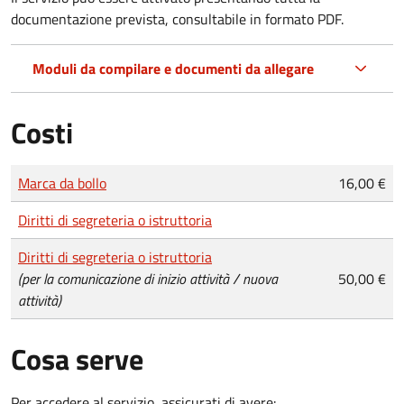
documentazione prevista, consultabile in formato PDF.
Moduli da compilare e documenti da allegare
Costi
Tipo di pagamento
Importo
Marca da bollo
16,00 €
Diritti di segreteria o istruttoria
Diritti di segreteria o istruttoria
(per la comunicazione di inizio attività / nuova
50,00 €
attività)
Cosa serve
Per accedere al servizio, assicurati di avere: