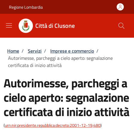
Salta al contenuto principale
Skip to footer content
Regione Lombardia
Città di Clusone
Briciole di pane
Home
/
Servizi
/
Imprese e commercio
/
Autorimesse, parcheggi a cielo aperto: segnalazione
certificata di inizio attività
Autorimesse, parcheggi a
cielo aperto: segnalazione
certificata di inizio attività
(
urn:nir:presidente.repubblica:decreto:2001-12-19;480
)