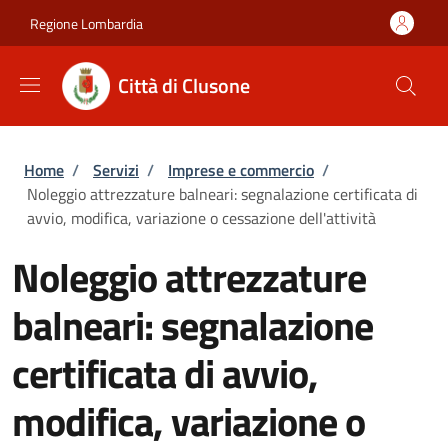
Salta al contenuto principale
Skip to footer content
Regione Lombardia
Città di Clusone
Briciole di pane
Home
/
Servizi
/
Imprese e commercio
/
Noleggio attrezzature balneari: segnalazione certificata di
avvio, modifica, variazione o cessazione dell'attività
Noleggio attrezzature
balneari: segnalazione
certificata di avvio,
modifica, variazione o