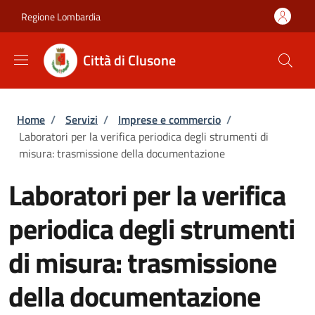
Salta al contenuto principale
Skip to footer content
Regione Lombardia
Città di Clusone
Briciole di pane
Home
/
Servizi
/
Imprese e commercio
/
Laboratori per la verifica periodica degli strumenti di
misura: trasmissione della documentazione
Laboratori per la verifica
periodica degli strumenti
di misura: trasmissione
della documentazione