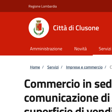
Salta al contenuto principale
Skip to footer content
Regione Lombardia
Città di Clusone
Amministrazione
Novità
Servizi
Briciole di pane
Home
/
Servizi
/
Imprese e commercio
/
C
Commercio in sede
comunicazione di 
superficie di vend