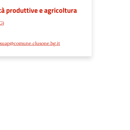
à produttive e agricoltura
G)
suap@comune.clusone.bg.it