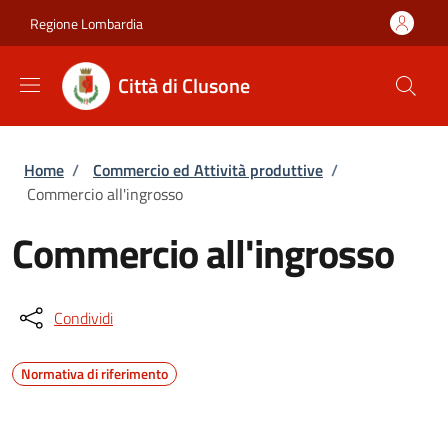
Salta al contenuto principale
Skip to footer content
Regione Lombardia
Città di Clusone
Briciole di pane
Home
/
Commercio ed Attività produttive
/
Commercio all'ingrosso
Commercio all'ingrosso
Condividi
Normativa di riferimento