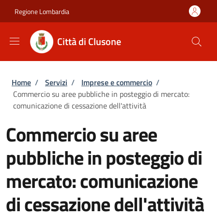
Salta al contenuto principale
Skip to footer content
Regione Lombardia
Città di Clusone
Briciole di pane
Home
/
Servizi
/
Imprese e commercio
/
Commercio su aree pubbliche in posteggio di mercato:
comunicazione di cessazione dell'attività
Commercio su aree
pubbliche in posteggio di
mercato: comunicazione
di cessazione dell'attività