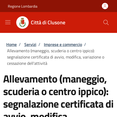
Salta al contenuto principale
Skip to footer content
Regione Lombardia
Città di Clusone
Briciole di pane
Home
/
Servizi
/
Imprese e commercio
/
Allevamento (maneggio, scuderia o centro ippico):
segnalazione certificata di avvio, modifica, variazione o
cessazione dell'attività
Allevamento (maneggio,
scuderia o centro ippico):
segnalazione certificata di
avvio, modifica,