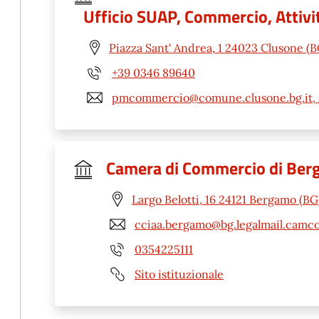
Ufficio SUAP, Commercio, Attivit
Piazza Sant' Andrea, 1 24023 Clusone (B
+39 0346 89640
pmcommercio@comune.clusone.bg.it, 
Camera di Commercio di Be
Largo Belotti, 16 24121 Bergamo (BG
cciaa.bergamo@bg.legalmail.camco
0354225111
Sito istituzionale