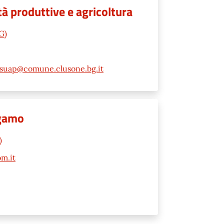
à produttive e agricoltura
G)
suap@comune.clusone.bg.it
rgamo
)
m.it