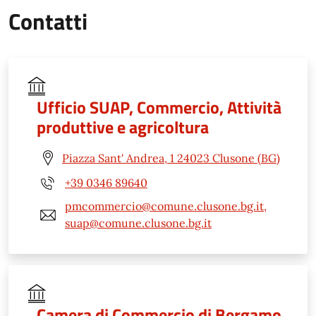
Contatti
Ufficio SUAP, Commercio, Attività
produttive e agricoltura
Piazza Sant' Andrea, 1 24023 Clusone (BG)
+39 0346 89640
pmcommercio@comune.clusone.bg.it,
suap@comune.clusone.bg.it
Camera di Commercio di Bergamo