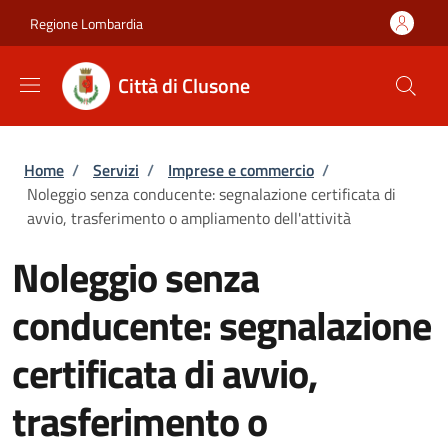
Salta al contenuto principale
Skip to footer content
Regione Lombardia
Città di Clusone
Briciole di pane
Home
/
Servizi
/
Imprese e commercio
/
Noleggio senza conducente: segnalazione certificata di
avvio, trasferimento o ampliamento dell'attività
Noleggio senza
conducente: segnalazione
certificata di avvio,
trasferimento o