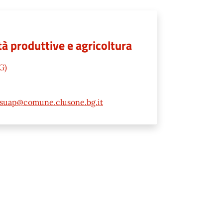
à produttive e agricoltura
G)
suap@comune.clusone.bg.it