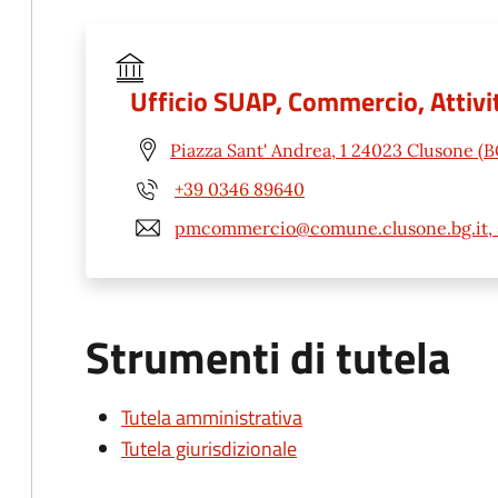
Ufficio SUAP, Commercio, Attivit
Piazza Sant' Andrea, 1 24023 Clusone (B
+39 0346 89640
pmcommercio@comune.clusone.bg.it, 
Strumenti di tutela
Tutela amministrativa
Tutela giurisdizionale