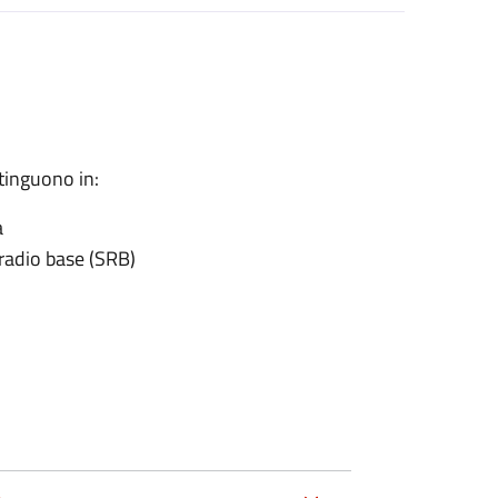
stinguono in:
a
i radio base (SRB)