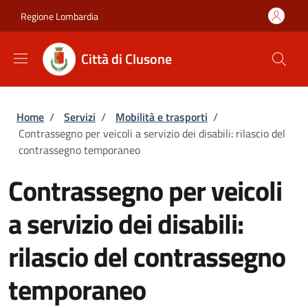
Salta al contenuto principale
Skip to footer content
Regione Lombardia
Città di Clusone
Briciole di pane
Home
/
Servizi
/
Mobilità e trasporti
/
Contrassegno per veicoli a servizio dei disabili: rilascio del
contrassegno temporaneo
Contrassegno per veicoli
a servizio dei disabili:
rilascio del contrassegno
temporaneo