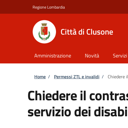
Salta al contenuto principale
Skip to footer content
Regione Lombardia
Città di Clusone
Amministrazione
Novità
Servizi
Briciole di pane
Home
/
Permessi ZTL e invalidi
/
Chiedere il
Chiedere il contra
servizio dei disabi