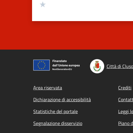
Valuta 1 stelle su 5
Città di Clus
Footer menu
Area riservata
Crediti
Dichiarazione di accessibilità
Contatt
Statistiche del portale
Leggi l
Segnalazione disservizio
Piano d