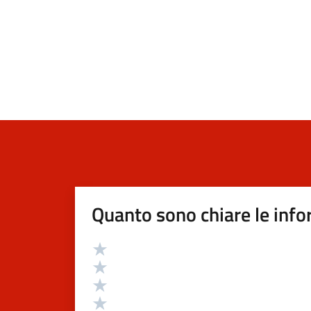
Quanto sono chiare le info
Valutazione
Valuta 5 stelle su 5
Valuta 4 stelle su 5
Valuta 3 stelle su 5
Valuta 2 stelle su 5