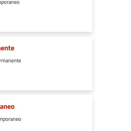
emporaneo
nente
ermanente
raneo
emporaneo