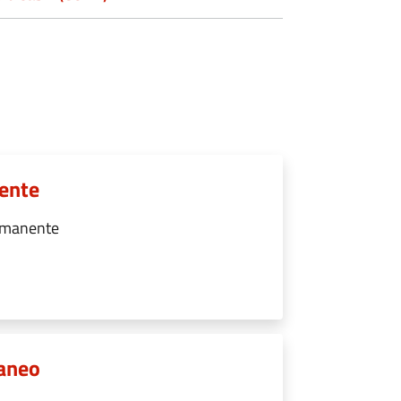
nente
ermanente
raneo