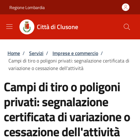
Salta al contenuto principale
Skip to footer content
Regione Lombardia
Città di Clusone
Briciole di pane
Home
/
Servizi
/
Imprese e commercio
/
Campi di tiro o poligoni privati: segnalazione certificata di
variazione o cessazione dell'attività
Campi di tiro o poligoni
privati: segnalazione
certificata di variazione o
cessazione dell'attività