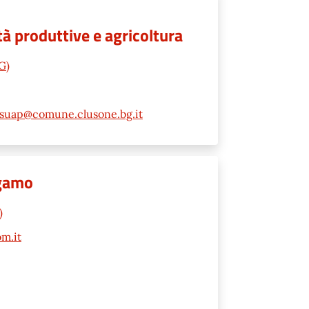
à produttive e agricoltura
G)
suap@comune.clusone.bg.it
rgamo
)
m.it