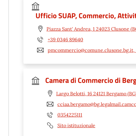
Ufficio SUAP, Commercio, Attivit
Piazza Sant' Andrea, 1 24023 Clusone (B
+39 0346 89640
pmcommercio@comune.clusone.bg.it, 
Camera di Commercio di Be
Largo Belotti, 16 24121 Bergamo (BG
cciaa.bergamo@bg.legalmail.camco
0354225111
Sito istituzionale