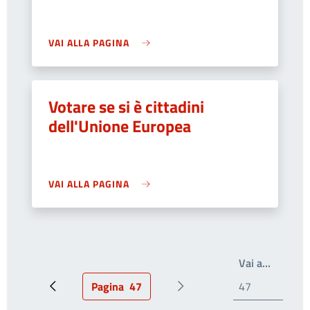
VAI ALLA PAGINA
Votare se si è cittadini
dell'Unione Europea
VAI ALLA PAGINA
Write th
Vai a…
Pagina
47
Pagina precedente
Pagina attuale
Prossima pagina