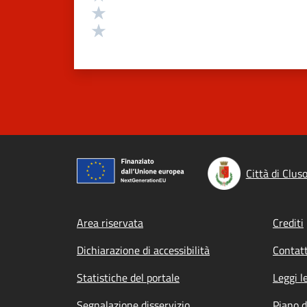
Valuta 2 stelle su 5
Valuta 1 stelle su 5
Città di Clus
Footer menu
Area riservata
Crediti
Dichiarazione di accessibilità
Contatt
Statistiche del portale
Leggi l
Segnalazione disservizio
Piano d