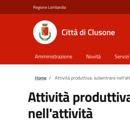
Salta al contenuto principale
Skip to footer content
Regione Lombardia
Città di Clusone
Amministrazione
Novità
Servizi
Briciole di pane
Home
/
Attività produttiva: subentrare nell'att
Attività produttiv
nell'attività