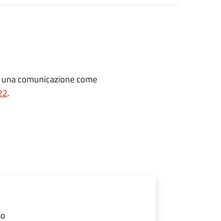
re una comunicazione
come
22
.
so