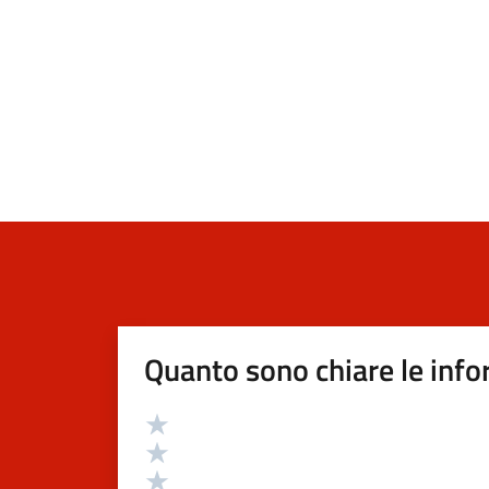
Quanto sono chiare le info
Valutazione
Valuta 5 stelle su 5
Valuta 4 stelle su 5
Valuta 3 stelle su 5