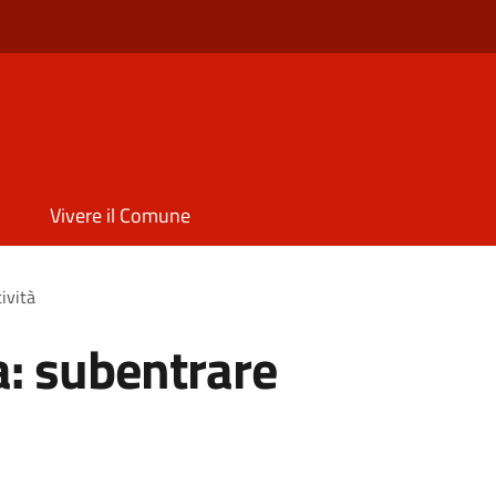
Vivere il Comune
ività
a: subentrare