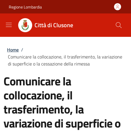
Salta al contenuto principale
Skip to footer content
Regione Lombardia
Città di Clusone
Briciole di pane
Home
/
Comunicare la collocazione, il trasferimento, la variazione
di superficie o la cessazione della rimessa
Comunicare la
collocazione, il
trasferimento, la
variazione di superficie o