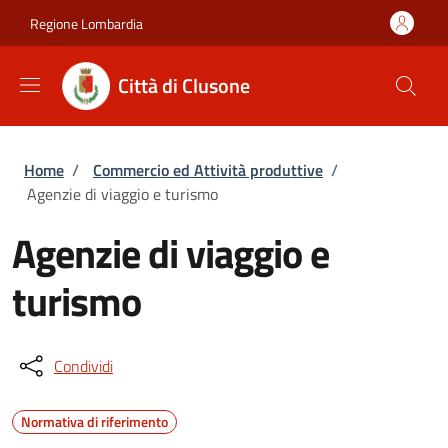
Salta al contenuto principale
Skip to footer content
Regione Lombardia
Città di Clusone
Briciole di pane
Home
/
Commercio ed Attività produttive
/
Agenzie di viaggio e turismo
Agenzie di viaggio e
turismo
Condividi
Normativa di riferimento