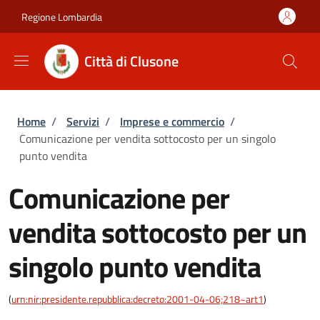
Salta al contenuto principale
Skip to footer content
Regione Lombardia
Città di Clusone
Briciole di pane
Home
/
Servizi
/
Imprese e commercio
/
Comunicazione per vendita sottocosto per un singolo
punto vendita
Comunicazione per
vendita sottocosto per un
singolo punto vendita
(
urn:nir:presidente.repubblica:decreto:2001-04-06;218~art1
)