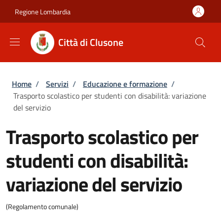
Salta al contenuto principale
Skip to footer content
Regione Lombardia
Città di Clusone
Briciole di pane
Home
/
Servizi
/
Educazione e formazione
/
Trasporto scolastico per studenti con disabilità: variazione
del servizio
Trasporto scolastico per
studenti con disabilità:
variazione del servizio
(Regolamento comunale)