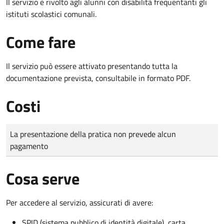
Il servizio è rivolto agli alunni con disabilità frequentanti gli
istituti scolastici comunali.
Come fare
Il servizio può essere attivato presentando tutta la
documentazione prevista, consultabile in formato PDF.
Costi
Tipo di pagamento
Importo
La presentazione della pratica non prevede alcun
pagamento
Cosa serve
Per accedere al servizio, assicurati di avere:
SPID (sistema pubblico di identità digitale), carta