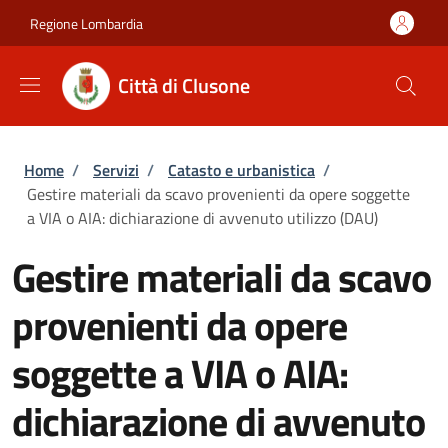
Salta al contenuto principale
Skip to footer content
Regione Lombardia
Città di Clusone
Briciole di pane
Home
/
Servizi
/
Catasto e urbanistica
/
Gestire materiali da scavo provenienti da opere soggette
a VIA o AIA: dichiarazione di avvenuto utilizzo (DAU)
Gestire materiali da scavo
provenienti da opere
soggette a VIA o AIA:
dichiarazione di avvenuto