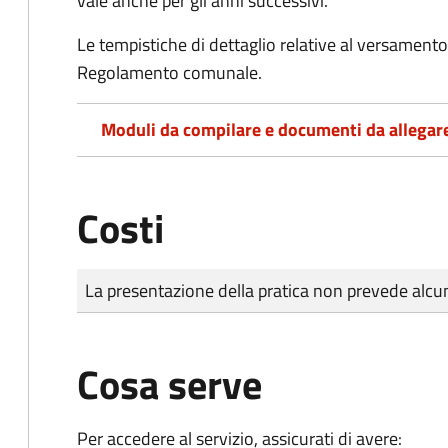
vale anche per gli anni successivi.
Le tempistiche di dettaglio relative al versamento 
Regolamento comunale.
Moduli da compilare e documenti da allegar
Costi
Tipo di pagamento
Importo
La presentazione della pratica non prevede al
Cosa serve
Per accedere al servizio, assicurati di avere: