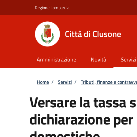
Salta al contenuto principale
Skip to footer content
Regione Lombardia
Città di Clusone
Amministrazione
Novità
Servizi
Briciole di pane
Home
/
Servizi
/
Tributi, finanze e contravv
Versare la tassa su
dichiarazione per
domestiche