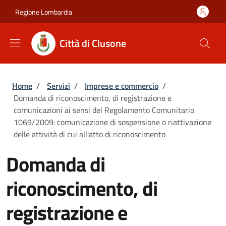
Salta al contenuto principale
Skip to footer content
Regione Lombardia
Città di Clusone
Briciole di pane
Home
/
Servizi
/
Imprese e commercio
/
Domanda di riconoscimento, di registrazione e
comunicazioni ai sensi del Regolamento Comunitario
1069/2009: comunicazione di sospensione o riattivazione
delle attività di cui all'atto di riconoscimento
Domanda di
riconoscimento, di
registrazione e