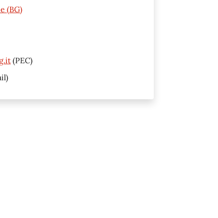
ne (BG)
.it
(PEC)
il)