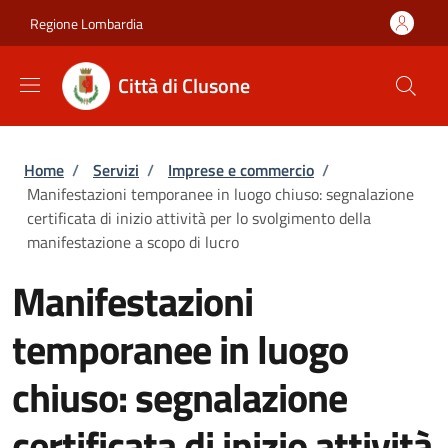
Salta al contenuto principale
Skip to footer content
Regione Lombardia
Città di Clusone
Briciole di pane
Home
/
Servizi
/
Imprese e commercio
/
Manifestazioni temporanee in luogo chiuso: segnalazione
certificata di inizio attività per lo svolgimento della
manifestazione a scopo di lucro
Manifestazioni
temporanee in luogo
chiuso: segnalazione
certificata di inizio attività