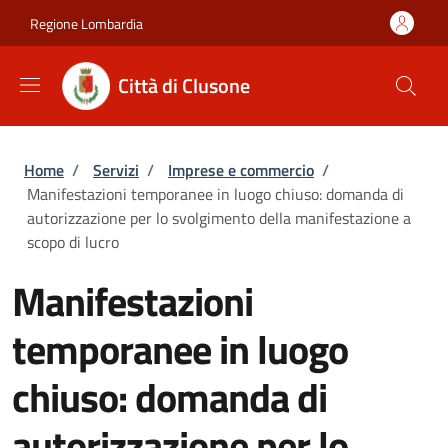
Salta al contenuto principale
Skip to footer content
Regione Lombardia
Città di Clusone
Briciole di pane
Home
/
Servizi
/
Imprese e commercio
/
Manifestazioni temporanee in luogo chiuso: domanda di
autorizzazione per lo svolgimento della manifestazione a
scopo di lucro
Manifestazioni
temporanee in luogo
chiuso: domanda di
autorizzazione per lo