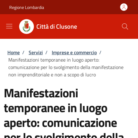
Salta al contenuto principale
Skip to footer content
Regione Lombardia
Città di Clusone
Briciole di pane
Home
/
Servizi
/
Imprese e commercio
/
Manifestazioni temporanee in luogo aperto:
comunicazione per lo svolgimento della manifestazione
non imprenditoriale e non a scopo di lucro
Manifestazioni
temporanee in luogo
aperto: comunicazione
per lo svolgimento della