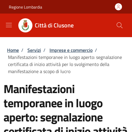
Salta al contenuto principale
Skip to footer content
Regione Lombardia
Città di Clusone
Briciole di pane
Home
/
Servizi
/
Imprese e commercio
/
Manifestazioni temporanee in luogo aperto: segnalazione
certificata di inizio attività per lo svolgimento della
manifestazione a scopo di lucro
Manifestazioni
temporanee in luogo
aperto: segnalazione
certificata di inizio attività