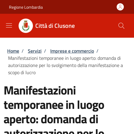
Salta al contenuto principale
Skip to footer content
Regione Lombardia
Città di Clusone
Briciole di pane
Home
/
Servizi
/
Imprese e commercio
/
Manifestazioni temporanee in luogo aperto: domanda di
autorizzazione per lo svolgimento della manifestazione a
scopo di lucro
Manifestazioni
temporanee in luogo
aperto: domanda di
autorizzazione per lo