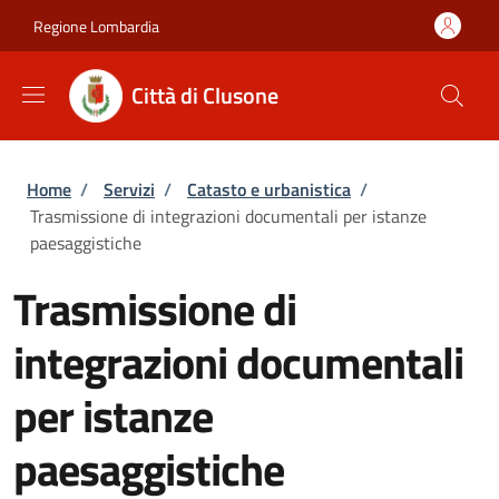
Salta al contenuto principale
Skip to footer content
Regione Lombardia
Città di Clusone
Briciole di pane
Home
/
Servizi
/
Catasto e urbanistica
/
Trasmissione di integrazioni documentali per istanze
paesaggistiche
Trasmissione di
integrazioni documentali
per istanze
paesaggistiche